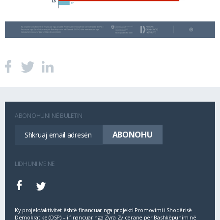
ABONOHUNI NË BULETIN
LIDHUNI ME NE
Ky projekt/aktivitet është financuar nga projekti Promovimi i Shoqërisë
Demokratike (DSP) – i financuar nga Zyra Zvicerane për Bashkëpunim në