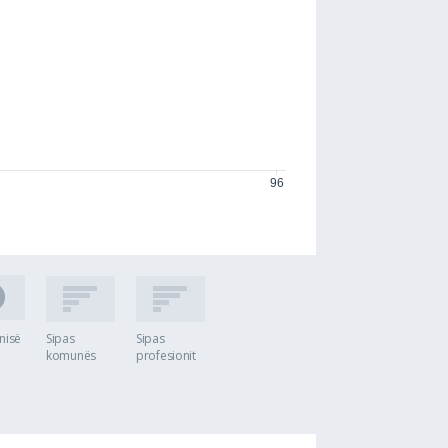
inisë
Sipas
Sipas
komunës
profesionit