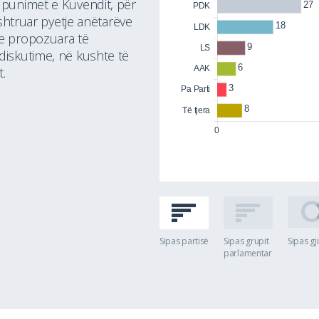
ë punimet e Kuvendit, për
rashtruar pyetje anëtarëve
 e propozuara të
diskutime, në kushte të
.
Sipas partisë
Sipas grupit
Sipas gj
parlamentar