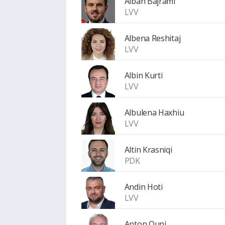
Alban Bajrami
LVV
Albena Reshitaj
LVV
Albin Kurti
LVV
Albulena Haxhiu
LVV
Altin Krasniqi
PDK
Andin Hoti
LVV
Anton Quni