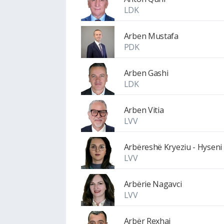
LDK
Arben Mustafa
PDK
Arben Gashi
LDK
Arben Vitia
LVV
Arbëreshë Kryeziu - Hyseni
LVV
Arbërie Nagavci
LVV
Arbër Rexhaj