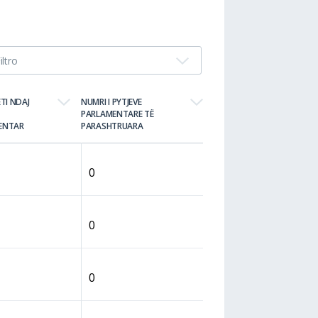
GRA
46 (31.08%)
BURRA
102 (68.92%)
iltro
ETI NDAJ
NUMRI I PYTJEVE
PARLAMENTARE TË
ENTAR
PARASHTRUARA
0
0
0