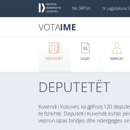
NA SRPSKI
Legjislatura 5
DEPUTETËT
LIGJET
SEANCAT
DEPUTETËT
DEPUTETËT SIPAS PROFESIONI
Kuvendi i Kosovës ka gjithsej 120 deput
të fshehtë. Deputeti i Kuvendit është pë
vepron sipas bindjes dhe ndërgjegjes së t