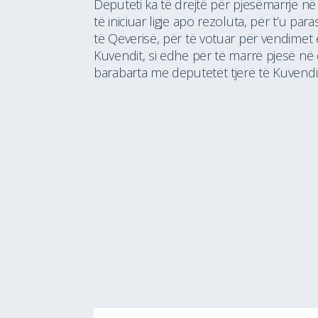
Deputeti ka të drejtë për pjesëmarrje n
të iniciuar ligje apo rezoluta, për t’u pa
të Qeverisë, për të votuar për vendimet
Kuvendit, si edhe për të marrë pjesë në 
barabarta me deputetët tjerë të Kuvendit