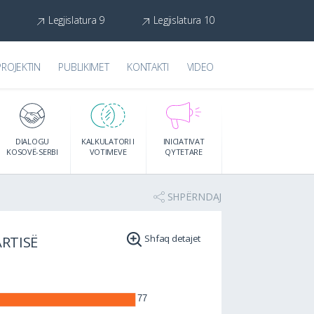
Legjislatura 9
Legjislatura 10
PROJEKTIN
PUBLIKIMET
KONTAKTI
VIDEO
DIALOGU
KALKULATORI I
INICIATIVAT
KOSOVË-SERBI
VOTIMEVE
QYTETARE
SHPËRNDAJ
ARTISË
Shfaq detajet
DEPUTETET
PARLAME