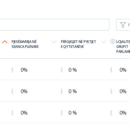
F
PJESËMARRJA NË
PËRGJIGJET NË PYETJET
LOJALIT
SEANCA PLENARE
E QYTETARËVE
GRUPIT
PARLAM
0%
0 %
0%
0%
0 %
0%
0%
0 %
0%