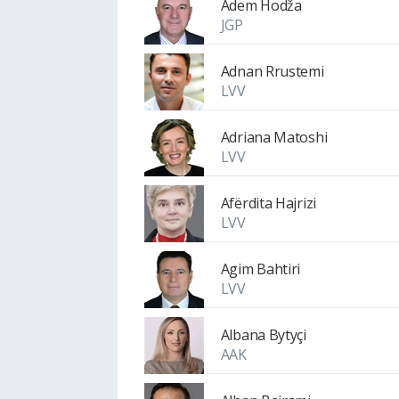
Adem Hodža
JGP
Adnan Rrustemi
LVV
Adriana Matoshi
LVV
Afërdita Hajrizi
LVV
Agim Bahtiri
LVV
Albana Bytyçi
AAK