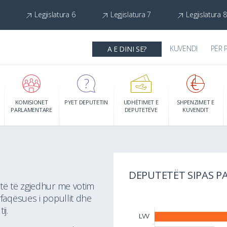
Legjislatura 6
Legjislatura 7
Legjislatura 8
KUVENDI
PËR 
A E DINI SE?
KOMISIONET
PYET DEPUTETIN
UDHËTIMET E
SHPENZIMET E
PARLAMENTARE
DEPUTETËVE
KUVENDIT
T
Shfaq detajet
DEPUTETËT SIPAS P
etë të zgjedhur me votim
rfaqësues i popullit dhe
ij.