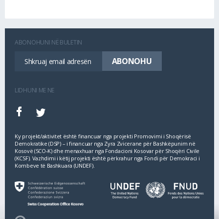
ABONOHUNI NË BULETIN
LIDHUNI ME NE
Ky projekt/aktivitet është financuar nga projekti Promovimi i Shoqërisë
Demokratike (DSP) – i financuar nga Zyra Zvicerane për Bashkëpunim në
Kosovë (SCO‐K) dhe menaxhuar nga Fondacioni Kosovar për Shoqëri Civile
(KCSF). Vazhdimi i këtij projekti është përkrahur nga Fondi për Demokraci i
Kombeve të Bashkuara (UNDEF).