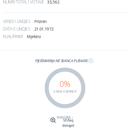
NUMRI TOTAL I VOTAVE
33,562
VENDI I LINDJES
Prizren
DATA E LINDJES
21.01.1972
KUALIFIKIMI
Mjekësi
PJESËMARRJA NË SEANCA PLENARE
0%
0 NGA 0 SEANCA
RANGIMI:
-
Shfaq
detajet