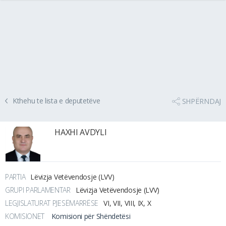
Kthehu te lista e deputetëve
SHPËRNDAJ
HAXHI AVDYLI
PARTIA
Lëvizja Vetëvendosje (LVV)
GRUPI PARLAMENTAR
Lëvizja Vetëvendosje (LVV)
LEGJISLATURAT PJESËMARRËSE
VI, VII, VIII, IX, X
KOMISIONET
Komisioni për Shëndetësi