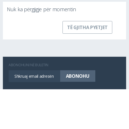
Nuk ka përgjigje për momentin
TË GJITHA PYETJET
ABONOHUNI NË BULETIN
LIDHUNI ME NE
Ky projekt/aktivitet është financuar nga projekti Promovimi i Shoqërisë
Demokratike (DSP) – i financuar nga Zyra Zvicerane për Bashkëpunim në
Kosovë (SCO‐K) dhe menaxhuar nga Fondacioni Kosovar për Shoqëri Civile