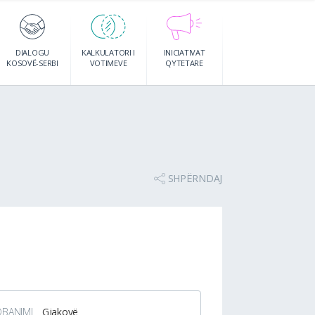
DIALOGU
KALKULATORI I
INICIATIVAT
KOSOVË-SERBI
VOTIMEVE
QYTETARE
SHPËRNDAJ
DBANIMI
Gjakovë