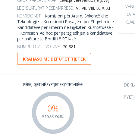
GRUPI PARLAMENTAR
Lëvizja Vetëvendosje (LVV)
VEND
LEGJISLATURAT PJESËMARRËSE
VI, VII, VIII, IX, X, XI
DATA
KOMISIONET
Komisioni për Arsim, Shkencë dhe
Teknologji •
Komisioni i Posaçëm për Shqyrtimin e
KUAL
Kandidatëve për Emërim në Gjykatën Kushtetuese •
Komisioni Ad hoc për përzgjedhjen e kandidatëve
për anëtarë të Bordit të RTK-së
NUMRI TOTAL I VOTAVE
20,881
KRAHASO ME DEPUTET TJETËR
PËRGJIGJET NË PYETJET E QYTETARËVE
DEKL
PYET
0%
0 NGA 0 PYETJE