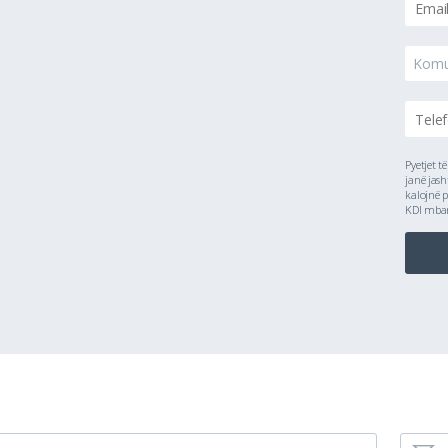
Kom
Pyetjet t
janë jash
kalojnë p
KDI mbanë