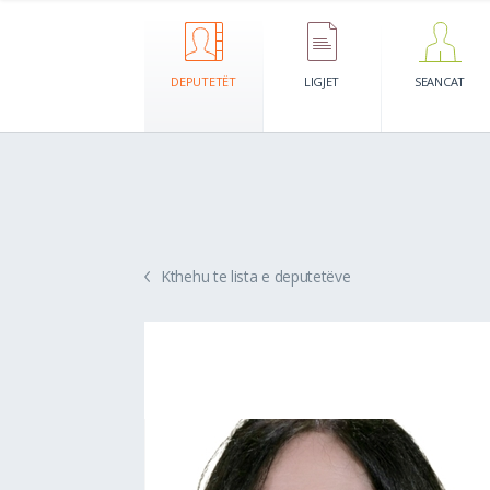
DEPUTETËT
LIGJET
SEANCAT
Kthehu te lista e deputetëve