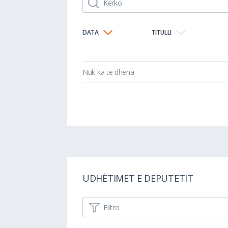
DATA
TITULLI
Nuk ka të dhëna
UDHËTIMET E DEPUTETIT
Filtro