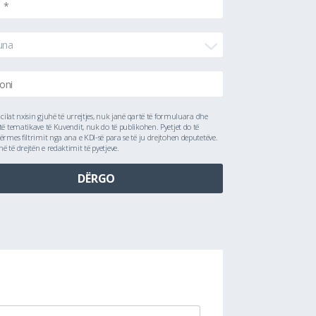
una
ë cilat nxisin gjuhë të urrejtjes, nuk janë qartë të formuluara dhe
të tematikave të Kuvendit, nuk do të publikohen. Pyetjet do të
ërmes filtrimit nga ana e KDI-së para se të ju drejtohen deputetëve.
 të drejtën e redaktimit të pyetjeve.