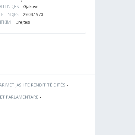
I I LINDJES
Gjakovë
 E LINDJES
29.03.1970
IFIKIMI
Drejtësi
ARIMET JASHTË RENDIT TË DITËS
-
JET PARLAMENTARE
-