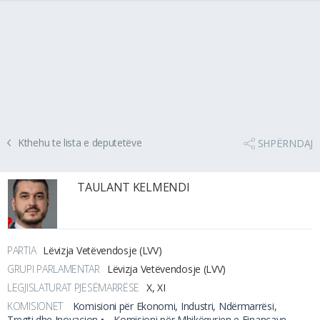
Kthehu te lista e deputetëve
SHPËRNDAJ
TAULANT KELMENDI
PARTIA
Lëvizja Vetëvendosje (LVV)
GRUPI PARLAMENTAR
Lëvizja Vetëvendosje (LVV)
LEGJISLATURAT PJESËMARRËSE
X, XI
KOMISIONET
Komisioni për Ekonomi, Industri, Ndërmarrësi,
Tregti dhe Inovacion •
Komisioni për Mbikëqyrjen e Financave