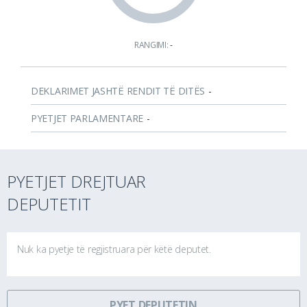
RANGIMI:
-
DEKLARIMET JASHTË RENDIT TË DITËS
-
PYETJET PARLAMENTARE
-
PYETJET DREJTUAR
DEPUTETIT
Nuk ka pyetje të regjistruara për këtë deputet.
PYET DEPUTETIN