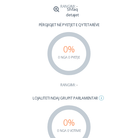
RANGIMI:
-
Shfaq
detajet
PËRGJIGJET NË PYETJET E QYTETARËVE
0%
0 NGA 0 PYETJE
RANGIMI:
-
LOJALITETI NDAJ GRUPIT PARLAMENTAR
0%
0 NGA 0 VOTIME