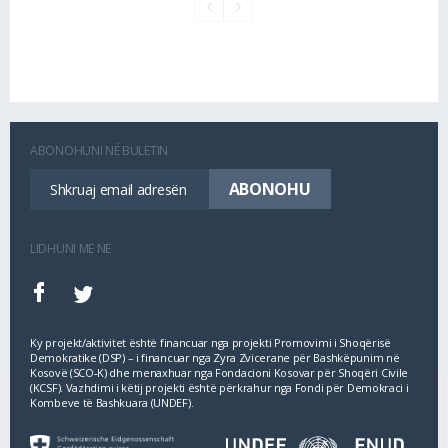
ABONOHUNI NË BULETIN
LIDHUNI ME NE
Ky projekt/aktivitet është financuar nga projekti Promovimi i Shoqërisë
Demokratike (DSP) – i financuar nga Zyra Zvicerane për Bashkëpunim në
Kosovë (SCO‐K) dhe menaxhuar nga Fondacioni Kosovar për Shoqëri Civile
(KCSF). Vazhdimi i këtij projekti është përkrahur nga Fondi për Demokraci i
Kombeve të Bashkuara (UNDEF).