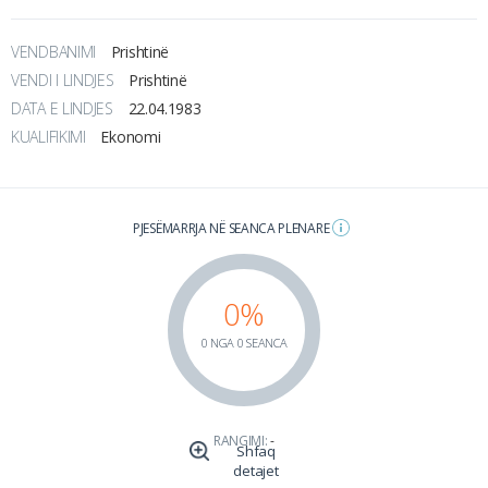
VENDBANIMI
Prishtinë
VENDI I LINDJES
Prishtinë
DATA E LINDJES
22.04.1983
KUALIFIKIMI
Ekonomi
PJESËMARRJA NË SEANCA PLENARE
0%
0 NGA 0 SEANCA
RANGIMI:
-
Shfaq
detajet