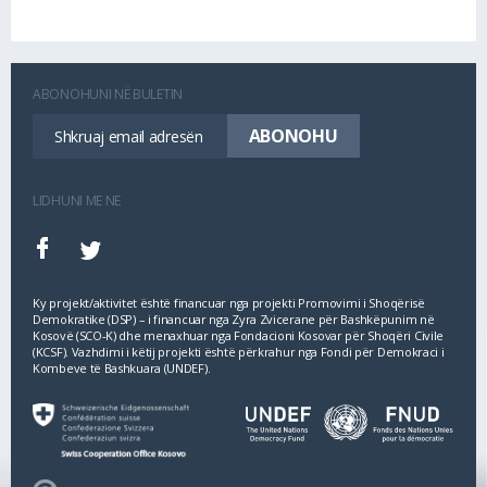
ABONOHUNI NË BULETIN
LIDHUNI ME NE
Ky projekt/aktivitet është financuar nga projekti Promovimi i Shoqërisë
Demokratike (DSP) – i financuar nga Zyra Zvicerane për Bashkëpunim në
Kosovë (SCO‐K) dhe menaxhuar nga Fondacioni Kosovar për Shoqëri Civile
(KCSF). Vazhdimi i këtij projekti është përkrahur nga Fondi për Demokraci i
Kombeve të Bashkuara (UNDEF).