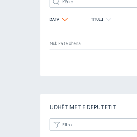
DATA
TITULLI
Nuk ka të dhëna
UDHËTIMET E DEPUTETIT
Filtro