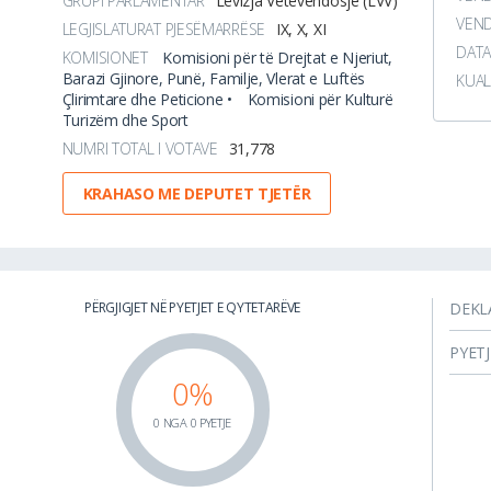
GRUPI PARLAMENTAR
Lëvizja Vetëvendosje (LVV)
VEND
LEGJISLATURAT PJESËMARRËSE
IX, X, XI
DATA
KOMISIONET
Komisioni për të Drejtat e Njeriut,
Barazi Gjinore, Punë, Familje, Vlerat e Luftës
KUAL
Çlirimtare dhe Peticione •
Komisioni për Kulturë
Turizëm dhe Sport
NUMRI TOTAL I VOTAVE
31,778
KRAHASO ME DEPUTET TJETËR
PËRGJIGJET NË PYETJET E QYTETARËVE
DEKL
PYET
0%
0 NGA 0 PYETJE