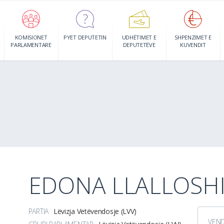
KOMISIONET
PYET DEPUTETIN
UDHËTIMET E
SHPENZIMET E
PARLAMENTARE
DEPUTETËVE
KUVENDIT
EDONA LLALLOSH
PARTIA
Lëvizja Vetëvendosje (LVV)
VEN