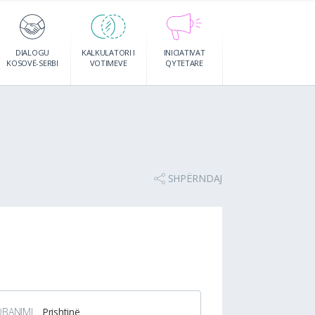
DIALOGU
KALKULATORI I
INICIATIVAT
KOSOVË-SERBI
VOTIMEVE
QYTETARE
SHPËRNDAJ
I
DBANIMI
Prishtinë