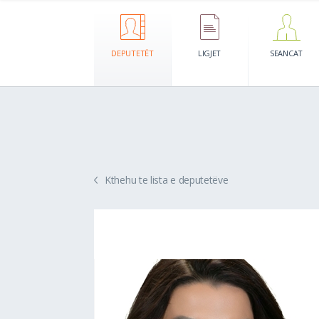
DEPUTETËT
LIGJET
SEANCAT
Kthehu te lista e deputetëve