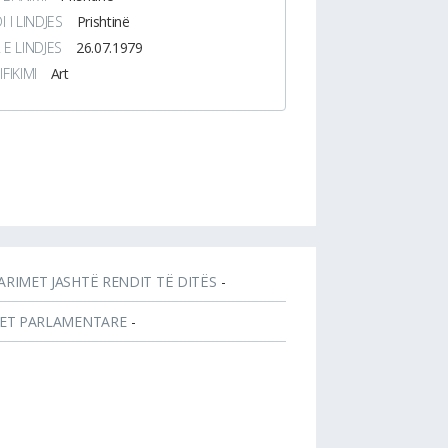
I I LINDJES
Prishtinë
 E LINDJES
26.07.1979
IFIKIMI
Art
ARIMET JASHTË RENDIT TË DITËS
-
JET PARLAMENTARE
-