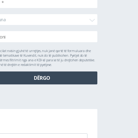
una
ë cilat nxisin gjuhë të urrejtjes, nuk janë qartë të formuluara dhe
të tematikave të Kuvendit, nuk do të publikohen. Pyetjet do të
ërmes filtrimit nga ana e KDI-së para se të ju drejtohen deputetëve.
 të drejtën e redaktimit të pyetjeve.