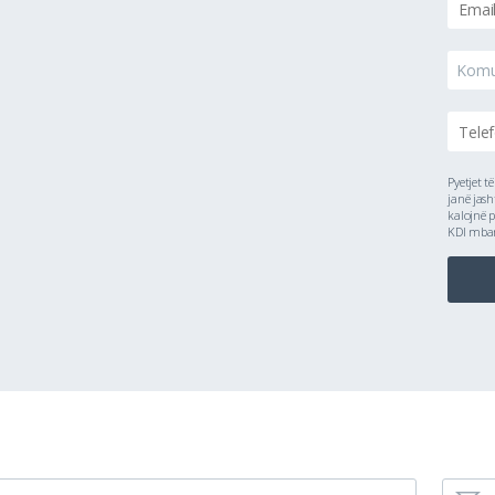
Kom
Pyetjet t
janë jash
kalojnë p
KDI mbanë