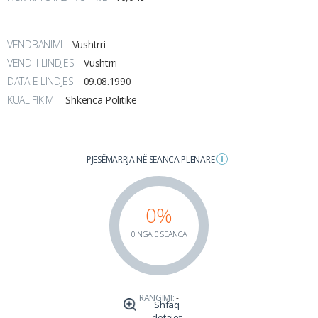
VENDBANIMI
Vushtrri
VENDI I LINDJES
Vushtrri
DATA E LINDJES
09.08.1990
KUALIFIKIMI
Shkenca Politike
PJESËMARRJA NË SEANCA PLENARE
0%
0 NGA 0 SEANCA
RANGIMI:
-
Shfaq
detajet