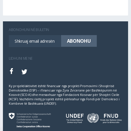
ABONOHUNI NË BULETIN
LIDHUNI ME NE
Ky projekt/aktivitet është financuar nga projekti Promovimi i Shoqërisë
Demokratike (DSP) – i financuar nga Zyra Zvicerane për Bashkëpunim në
Kosovë (SCO‐K) dhe menaxhuar nga Fondacioni Kosovar për Shoqëri Civile
(KCSF). Vazhdimi i këtij projekti është përkrahur nga Fondi për Demokraci i
Kombeve të Bashkuara (UNDEF).