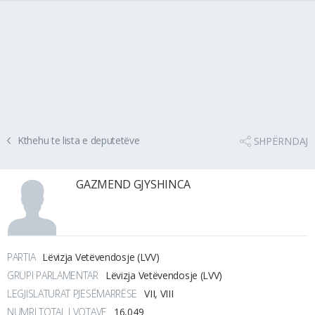
Kthehu te lista e deputetëve
SHPËRNDAJ
GAZMEND GJYSHINCA
PARTIA
Lëvizja Vetëvendosje (LVV)
GRUPI PARLAMENTAR
Lëvizja Vetëvendosje (LVV)
LEGJISLATURAT PJESËMARRËSE
VII, VIII
NUMRI TOTAL I VOTAVE
16,049