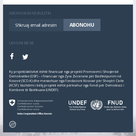
ABONOHUNI NË BULETIN
LIDHUNI ME NE
Ky projekt/aktivitet është financuar nga projekti Promovimi i Shoqërisë
Demokratike (DSP) – i financuar nga Zyra Zvicerane për Bashkëpunim në
Kosovë (SCO‐K) dhe menaxhuar nga Fondacioni Kosovar për Shoqëri Civile
(KCSF). Vazhdimi i këtij projekti është përkrahur nga Fondi për Demokraci i
Kombeve të Bashkuara (UNDEF).