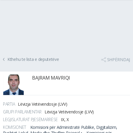
Kthehu te lista e deputetëve
SHPËRNDAJ
BAJRAM MAVRIQI
PARTIA
Lëvizja Vetëvendosje (LVV)
GRUPI PARLAMENTAR
Lëvizja Vetëvendosje (LVV)
LEGJISLATURAT PJESËMARRËSE
IX, X
KOMISIONET
Komisioni për Administratë Publike, Digjitalizim,
Pushtet Lokal, Media dhe Zhvillim Rajonal •
Komisioni për