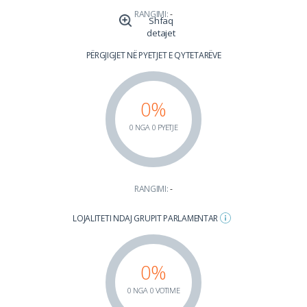
RANGIMI:
-
Shfaq
detajet
PËRGJIGJET NË PYETJET E QYTETARËVE
0%
0 NGA 0 PYETJE
RANGIMI:
-
LOJALITETI NDAJ GRUPIT PARLAMENTAR
0%
0 NGA 0 VOTIME