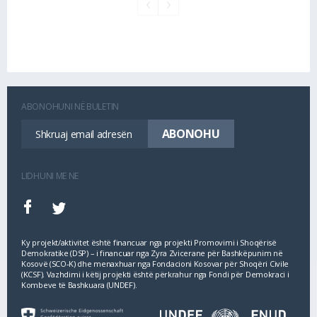
ABONOHUNI NË BULETIN
LIDHUNI ME NE
Ky projekt/aktivitet është financuar nga projekti Promovimi i Shoqërisë
Demokratike (DSP) – i financuar nga Zyra Zvicerane për Bashkëpunim në
Kosovë (SCO‐K) dhe menaxhuar nga Fondacioni Kosovar për Shoqëri Civile
(KCSF). Vazhdimi i këtij projekti është përkrahur nga Fondi për Demokraci i
Kombeve të Bashkuara (UNDEF).