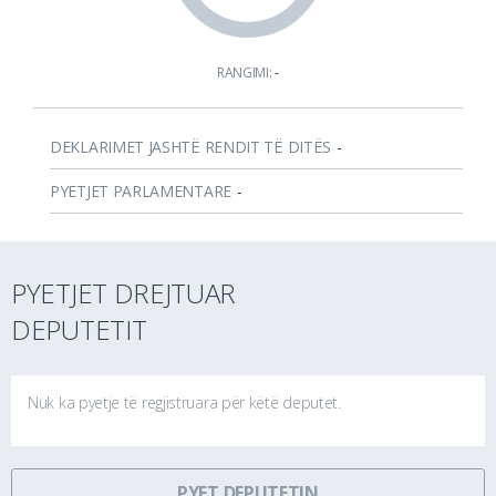
RANGIMI:
-
DEKLARIMET JASHTË RENDIT TË DITËS
-
PYETJET PARLAMENTARE
-
PYETJET DREJTUAR
DEPUTETIT
Nuk ka pyetje të regjistruara për këtë deputet.
PYET DEPUTETIN