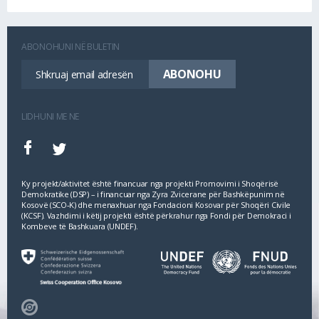
ABONOHUNI NË BULETIN
LIDHUNI ME NE
Ky projekt/aktivitet është financuar nga projekti Promovimi i Shoqërisë
Demokratike (DSP) – i financuar nga Zyra Zvicerane për Bashkëpunim në
Kosovë (SCO‐K) dhe menaxhuar nga Fondacioni Kosovar për Shoqëri Civile
(KCSF). Vazhdimi i këtij projekti është përkrahur nga Fondi për Demokraci i
Kombeve të Bashkuara (UNDEF).