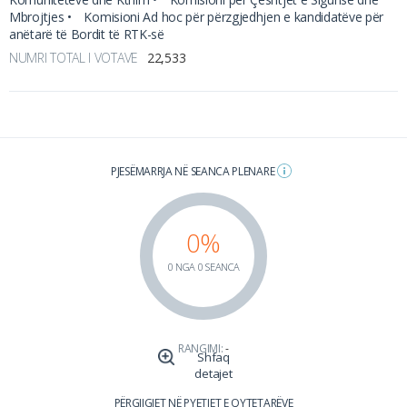
Mbrojtjes •
Komisioni Ad hoc për përzgjedhjen e kandidatëve për
anëtarë të Bordit të RTK-së
NUMRI TOTAL I VOTAVE
22,533
PJESËMARRJA NË SEANCA PLENARE
0%
0 NGA 0 SEANCA
RANGIMI:
-
Shfaq
detajet
PËRGJIGJET NË PYETJET E QYTETARËVE