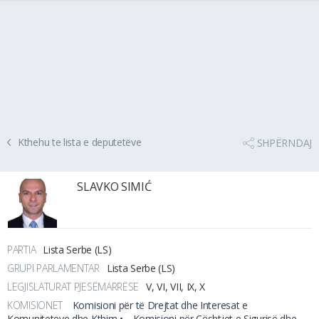
Kthehu te lista e deputetëve
SHPËRNDAJ
SLAVKO SIMIĆ
PARTIA
Lista Serbe (LS)
GRUPI PARLAMENTAR
Lista Serbe (LS)
LEGJISLATURAT PJESËMARRËSE
V, VI, VII, IX, X
KOMISIONET
Komisioni për të Drejtat dhe Interesat e
Komuniteteve dhe Kthim •
Komisioni për Çështjet e Sigurisë dhe