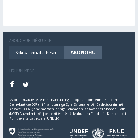
ABONOHUNI NË BULETIN
LIDHUNI ME NE
Ky projekt/aktivitet është financuar nga projekti Promovimi i Shoqërisë
Demokratike (DSP) – i financuar nga Zyra Zvicerane për Bashkëpunim në
Kosovë (SCO‐K) dhe menaxhuar nga Fondacioni Kosovar për Shoqëri Civile
(KCSF). Vazhdimi i këtij projekti është përkrahur nga Fondi për Demokraci i
Kombeve të Bashkuara (UNDEF).