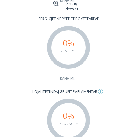
RANGIMI:
-
Shfaq
detajet
PËRGJIGJET NË PYETJET E QYTETARËVE
0%
0 NGA 0 PYETJE
RANGIMI:
-
LOJALITETI NDAJ GRUPIT PARLAMENTAR
0%
0 NGA 0 VOTIME