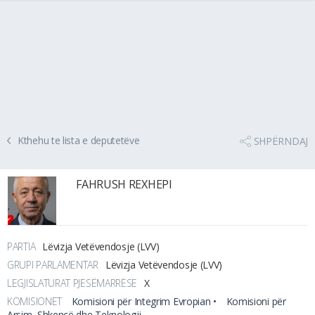
Kthehu te lista e deputetëve
SHPËRNDAJ
FAHRUSH REXHEPI
PARTIA
Lëvizja Vetëvendosje (LVV)
GRUPI PARLAMENTAR
Lëvizja Vetëvendosje (LVV)
LEGJISLATURAT PJESËMARRËSE
X
KOMISIONET
Komisioni për Integrim Evropian •
Komisioni për
Arsim, Shkencë dhe Teknologji