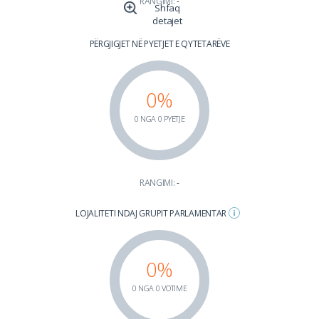
RANGIMI:
-
Shfaq
detajet
PËRGJIGJET NË PYETJET E QYTETARËVE
0%
0 NGA 0 PYETJE
RANGIMI:
-
LOJALITETI NDAJ GRUPIT PARLAMENTAR
0%
0 NGA 0 VOTIME