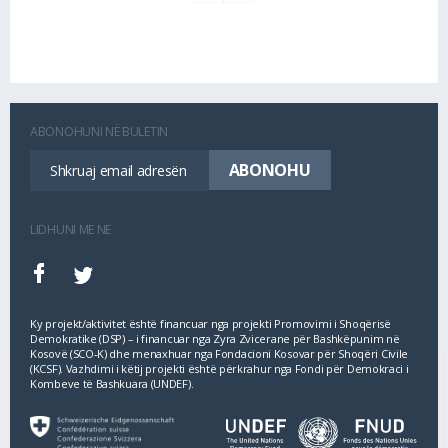
ABONOHUNI NË BULETIN
LIDHUNI ME NE
Ky projekt/aktivitet është financuar nga projekti Promovimi i Shoqërisë
Demokratike (DSP) – i financuar nga Zyra Zvicerane për Bashkëpunim në
Kosovë (SCO‐K) dhe menaxhuar nga Fondacioni Kosovar për Shoqëri Civile
(KCSF). Vazhdimi i këtij projekti është përkrahur nga Fondi për Demokraci i
Kombeve të Bashkuara (UNDEF).