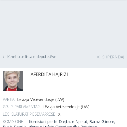
Kthehu te lista e deputetëve
SHPËRNDAJ
AFËRDITA HAJRIZI
PARTIA
Lëvizja Vetëvendosje (LVV)
GRUPI PARLAMENTAR
Lëvizja Vetëvendosje (LVV)
LEGJISLATURAT PJESËMARRËSE
X
KOMISIONET
Komisioni për të Drejtat e Njeriut, Barazi Gjinore,
Punë, Familje, Vlerat e Luftës Çlirimtare dhe Peticione