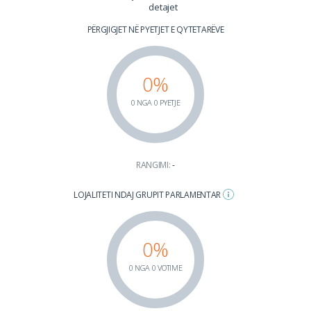
detajet
PËRGJIGJET NË PYETJET E QYTETARËVE
0%
0 NGA 0 PYETJE
RANGIMI:
-
LOJALITETI NDAJ GRUPIT PARLAMENTAR
0%
0 NGA 0 VOTIME