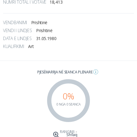
NUMRI TOTAL I VOTAVE
18,413
VENDBANIMI
Prishtinë
VENDI I LINDJES
Prishtinë
DATA E LINDJES
31.05.1980
KUALIFIKIMI
Art
PJESËMARRJA NË SEANCA PLENARE
0%
0 NGA 0 SEANCA
RANGIMI:
-
Shfaq