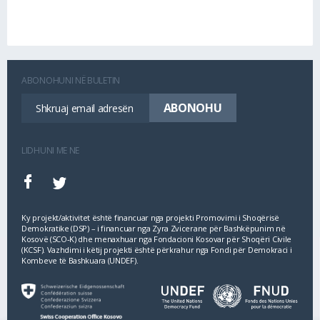
ABONOHUNI NË BULETIN
LIDHUNI ME NE
Ky projekt/aktivitet është financuar nga projekti Promovimi i Shoqërisë
Demokratike (DSP) – i financuar nga Zyra Zvicerane për Bashkëpunim në
Kosovë (SCO‐K) dhe menaxhuar nga Fondacioni Kosovar për Shoqëri Civile
(KCSF). Vazhdimi i këtij projekti është përkrahur nga Fondi për Demokraci i
Kombeve të Bashkuara (UNDEF).