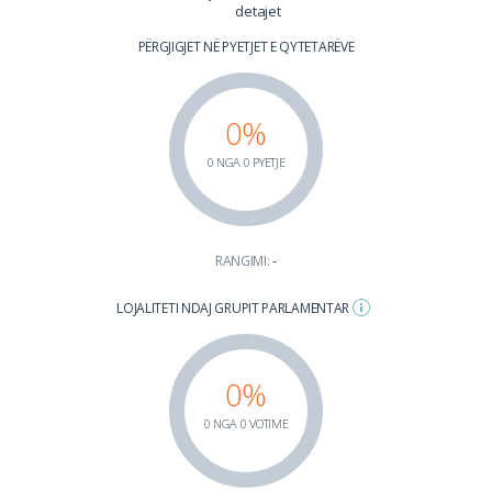
detajet
PËRGJIGJET NË PYETJET E QYTETARËVE
0%
0 NGA 0 PYETJE
RANGIMI:
-
LOJALITETI NDAJ GRUPIT PARLAMENTAR
0%
0 NGA 0 VOTIME