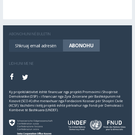
ABONOHUNI NË BULETIN
LIDHUNI ME NE
Ky projekt/aktivitet është financuar nga projekti Promovimi i Shoqërisë
Demokratike (DSP) – i financuar nga Zyra Zvicerane për Bashkëpunim në
Kosovë (SCO‐K) dhe menaxhuar nga Fondacioni Kosovar për Shoqëri Civile
(KCSF). Vazhdimi i këtij projekti është përkrahur nga Fondi për Demokraci i
Kombeve të Bashkuara (UNDEF).