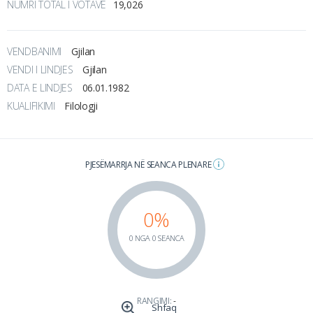
NUMRI TOTAL I VOTAVE
19,026
VENDBANIMI
Gjilan
VENDI I LINDJES
Gjilan
DATA E LINDJES
06.01.1982
KUALIFIKIMI
Filologji
PJESËMARRJA NË SEANCA PLENARE
0%
0 NGA 0 SEANCA
RANGIMI:
-
Shfaq