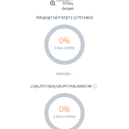
RANGIMI:
-
Shfaq
detajet
PËRGJIGJET NË PYETJET E QYTETARËVE
0%
0 NGA 0 PYETJE
RANGIMI:
-
LOJALITETI NDAJ GRUPIT PARLAMENTAR
0%
0 NGA 0 VOTIME