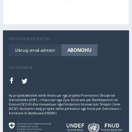
ABONOHUNI NË BULETIN
LIDHUNI ME NE
Ky projekt/aktivitet është financuar nga projekti Promovimi i Shoqërisë
Demokratike (DSP) – i financuar nga Zyra Zvicerane për Bashkëpunim në
Kosovë (SCO‐K) dhe menaxhuar nga Fondacioni Kosovar për Shoqëri Civile
(KCSF). Vazhdimi i këtij projekti është përkrahur nga Fondi për Demokraci i
Kombeve të Bashkuara (UNDEF).