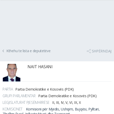
Kthehu te lista e deputetëve
SHPËRNDAJ
NAIT HASANI
PARTIA
Partia Demokratike e Kosovës (PDK)
GRUPI PARLAMENTAR
Partia Demokratike e Kosovës (PDK)
LEGJISLATURAT PJESËMARRËSE
II, III, IV, V, VI, IX, X
KOMISIONET
Komisioni për Mjedis, Ushqim, Bujqësi, Pylltari,
Zhvillim Rural, Infrastrukturë dhe Transport