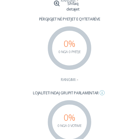
RANGIMI:
-
Shfaq
detajet
PËRGJIGJET NË PYETJET E QYTETARËVE
0%
0 NGA 0 PYETJE
RANGIMI:
-
LOJALITETI NDAJ GRUPIT PARLAMENTAR
0%
0 NGA 0 VOTIME