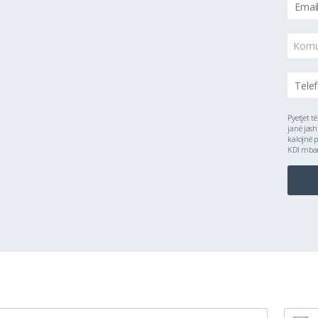
Kom
Pyetjet t
janë jash
kalojnë p
KDI mbanë