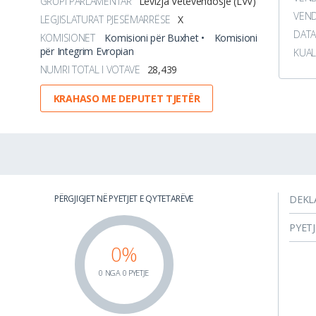
GRUPI PARLAMENTAR
Lëvizja Vetëvendosje (LVV)
VEND
LEGJISLATURAT PJESËMARRËSE
X
DATA
KOMISIONET
Komisioni për Buxhet •
Komisioni
për Integrim Evropian
KUAL
NUMRI TOTAL I VOTAVE
28,439
KRAHASO ME DEPUTET TJETËR
PËRGJIGJET NË PYETJET E QYTETARËVE
DEKL
PYET
0%
0 NGA 0 PYETJE