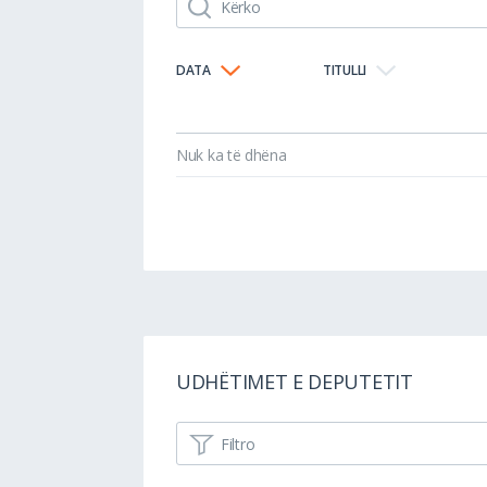
DATA
TITULLI
Nuk ka të dhëna
UDHËTIMET E DEPUTETIT
Filtro