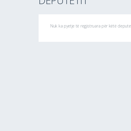
DEPUTETIT
Nuk ka pyetje të regjistruara për këtë depute