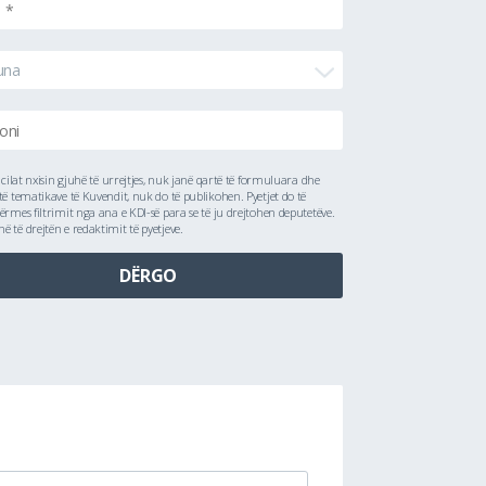
una
ë cilat nxisin gjuhë të urrejtjes, nuk janë qartë të formuluara dhe
të tematikave të Kuvendit, nuk do të publikohen. Pyetjet do të
ërmes filtrimit nga ana e KDI-së para se të ju drejtohen deputetëve.
 të drejtën e redaktimit të pyetjeve.