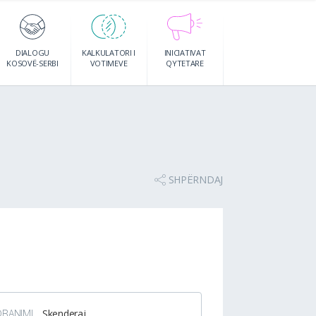
DIALOGU
KALKULATORI I
INICIATIVAT
KOSOVË-SERBI
VOTIMEVE
QYTETARE
SHPËRNDAJ
DBANIMI
Skenderaj