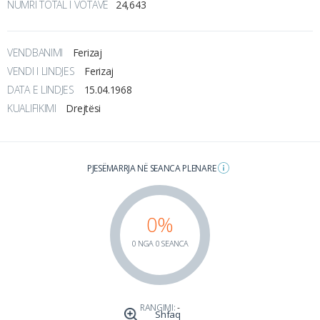
NUMRI TOTAL I VOTAVE
24,643
VENDBANIMI
Ferizaj
VENDI I LINDJES
Ferizaj
DATA E LINDJES
15.04.1968
KUALIFIKIMI
Drejtësi
PJESËMARRJA NË SEANCA PLENARE
0%
0 NGA 0 SEANCA
RANGIMI:
-
Shfaq