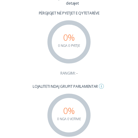
detajet
PËRGJIGJET NË PYETJET E QYTETARËVE
0%
0 NGA 0 PYETJE
RANGIMI:
-
LOJALITETI NDAJ GRUPIT PARLAMENTAR
0%
0 NGA 0 VOTIME