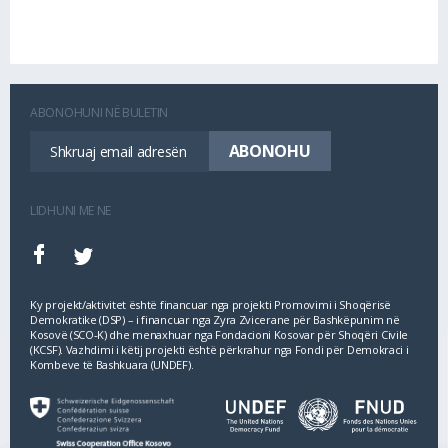
ABONOHUNI NË BULETIN
LIDHUNI ME NE
Ky projekt/aktivitet është financuar nga projekti Promovimi i Shoqërisë
Demokratike (DSP) – i financuar nga Zyra Zvicerane për Bashkëpunim në
Kosovë (SCO‐K) dhe menaxhuar nga Fondacioni Kosovar për Shoqëri Civile
(KCSF). Vazhdimi i këtij projekti është përkrahur nga Fondi për Demokraci i
Kombeve të Bashkuara (UNDEF).