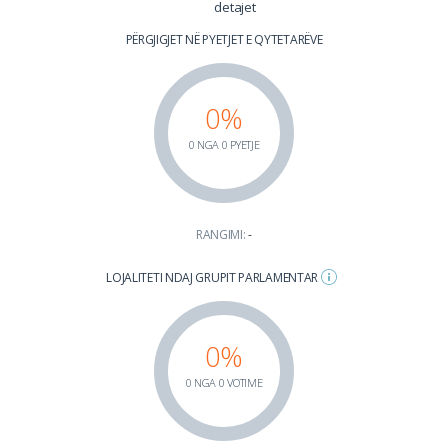
detajet
PËRGJIGJET NË PYETJET E QYTETARËVE
0%
0 NGA 0 PYETJE
RANGIMI:
-
LOJALITETI NDAJ GRUPIT PARLAMENTAR
0%
0 NGA 0 VOTIME