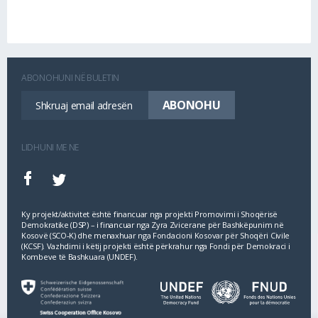
ABONOHUNI NË BULETIN
LIDHUNI ME NE
Ky projekt/aktivitet është financuar nga projekti Promovimi i Shoqërisë
Demokratike (DSP) – i financuar nga Zyra Zvicerane për Bashkëpunim në
Kosovë (SCO‐K) dhe menaxhuar nga Fondacioni Kosovar për Shoqëri Civile
(KCSF). Vazhdimi i këtij projekti është përkrahur nga Fondi për Demokraci i
Kombeve të Bashkuara (UNDEF).