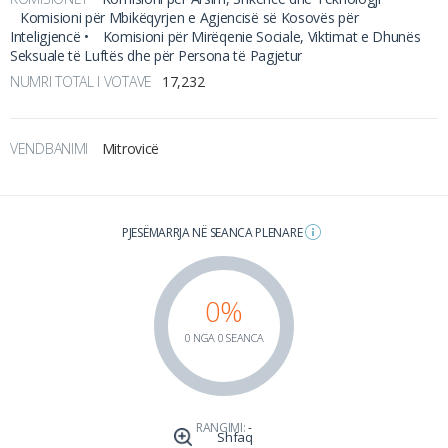
Komisioni për Mbikëqyrjen e Agjencisë së Kosovës për
Inteligjencë •
Komisioni për Mirëqenie Sociale, Viktimat e Dhunës
Seksuale të Luftës dhe për Persona të Pagjetur
NUMRI TOTAL I VOTAVE
17,232
VENDBANIMI
Mitrovicë
PJESËMARRJA NË SEANCA PLENARE
0%
0 NGA 0 SEANCA
RANGIMI:
-
Shfaq