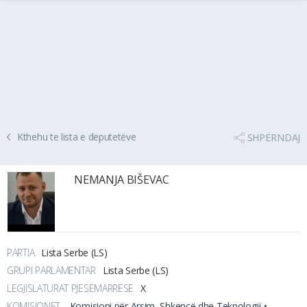
Kthehu te lista e deputetëve
SHPËRNDAJ
NEMANJA BIŠEVAC
PARTIA
Lista Serbe (LS)
GRUPI PARLAMENTAR
Lista Serbe (LS)
LEGJISLATURAT PJESËMARRËSE
X
KOMISIONET
Komisioni për Arsim, Shkencë dhe Teknologji •