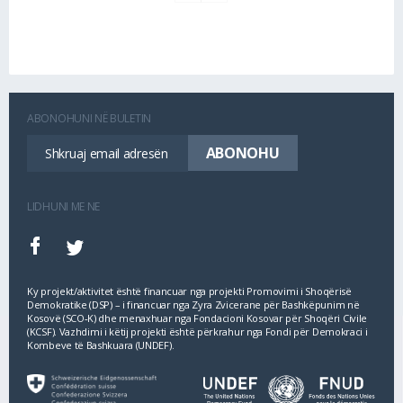
ABONOHUNI NË BULETIN
LIDHUNI ME NE
Ky projekt/aktivitet është financuar nga projekti Promovimi i Shoqërisë
Demokratike (DSP) – i financuar nga Zyra Zvicerane për Bashkëpunim në
Kosovë (SCO‐K) dhe menaxhuar nga Fondacioni Kosovar për Shoqëri Civile
(KCSF). Vazhdimi i këtij projekti është përkrahur nga Fondi për Demokraci i
Kombeve të Bashkuara (UNDEF).