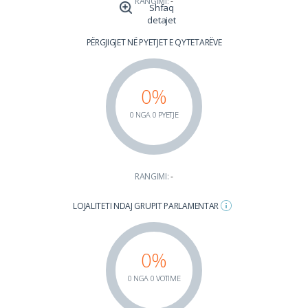
RANGIMI:
-
Shfaq
detajet
PËRGJIGJET NË PYETJET E QYTETARËVE
0%
0 NGA 0 PYETJE
RANGIMI:
-
LOJALITETI NDAJ GRUPIT PARLAMENTAR
0%
0 NGA 0 VOTIME