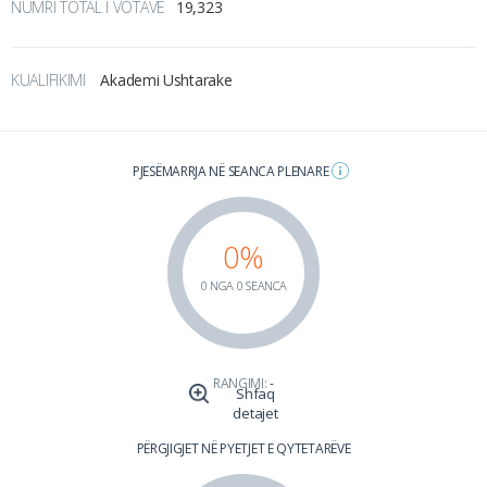
NUMRI TOTAL I VOTAVE
19,323
KUALIFIKIMI
Akademi Ushtarake
PJESËMARRJA NË SEANCA PLENARE
0%
0 NGA 0 SEANCA
RANGIMI:
-
Shfaq
detajet
PËRGJIGJET NË PYETJET E QYTETARËVE