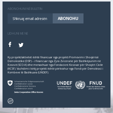
ABONOHUNI NË BULETIN
LIDHUNI ME NE
Ky projekt/aktivitet është financuar nga projekti Promovimi i Shoqërisë
Demokratike (DSP) – i financuar nga Zyra Zvicerane për Bashkëpunim në
Kosovë (SCO‐K) dhe menaxhuar nga Fondacioni Kosovar për Shoqëri Civile
(KCSF). Vazhdimi i këtij projekti është përkrahur nga Fondi për Demokraci i
Kombeve të Bashkuara (UNDEF).