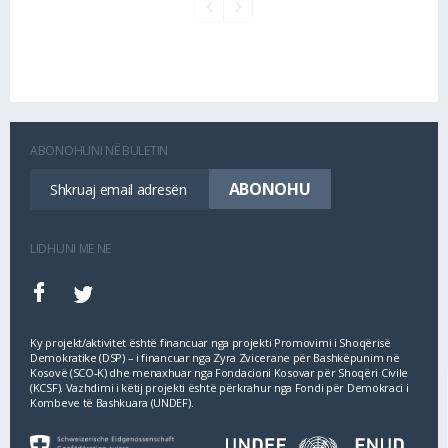
ABONOHUNI NË BULETIN
LIDHUNI ME NE
Ky projekt/aktivitet është financuar nga projekti Promovimi i Shoqërisë
Demokratike (DSP) – i financuar nga Zyra Zvicerane për Bashkëpunim në
Kosovë (SCO‐K) dhe menaxhuar nga Fondacioni Kosovar për Shoqëri Civile
(KCSF). Vazhdimi i këtij projekti është përkrahur nga Fondi për Demokraci i
Kombeve të Bashkuara (UNDEF).