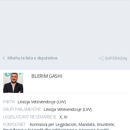
Kthehu te lista e deputetëve
SHPËRNDAJ
BLERIM GASHI
PARTIA
Lëvizja Vetëvendosje (LVV)
GRUPI PARLAMENTAR
Lëvizja Vetëvendosje (LVV)
LEGJISLATURAT PJESËMARRËSE
X, XI
KOMISIONET
Komisioni për Legjislacion, Mandate, Imunitete,
Rregulloren e Kuvendit dhe mbikëqyrjen e Agjencisë kundér