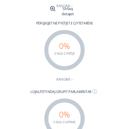
RANGIMI:
-
Shfaq
detajet
PËRGJIGJET NË PYETJET E QYTETARËVE
0%
0 NGA 0 PYETJE
RANGIMI:
-
LOJALITETI NDAJ GRUPIT PARLAMENTAR
0%
0 NGA 0 VOTIME