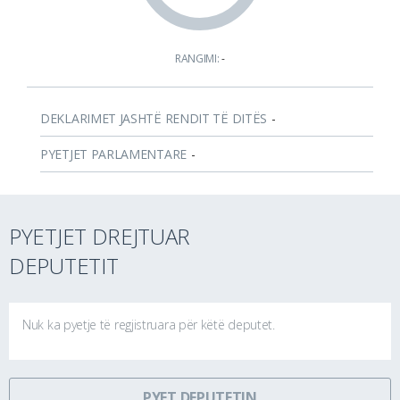
RANGIMI:
-
DEKLARIMET JASHTË RENDIT TË DITËS
-
PYETJET PARLAMENTARE
-
PYETJET DREJTUAR
DEPUTETIT
Nuk ka pyetje të regjistruara për këtë deputet.
PYET DEPUTETIN