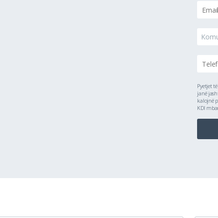
Kom
Pyetjet t
janë jash
kalojnë p
KDI mbanë