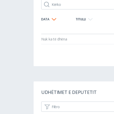
DATA
TITULLI
Nuk ka të dhëna
UDHËTIMET E DEPUTETIT
Filtro