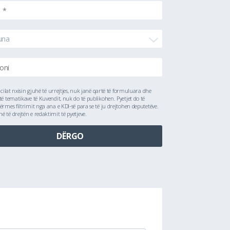
una
ë cilat nxisin gjuhë të urrejtjes, nuk janë qartë të formuluara dhe
të tematikave të Kuvendit, nuk do të publikohen. Pyetjet do të
ërmes filtrimit nga ana e KDI-së para se të ju drejtohen deputetëve.
 të drejtën e redaktimit të pyetjeve.