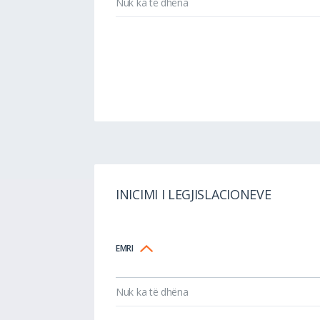
Nuk ka të dhëna
INICIMI I LEGJISLACIONEVE
EMRI
Nuk ka të dhëna