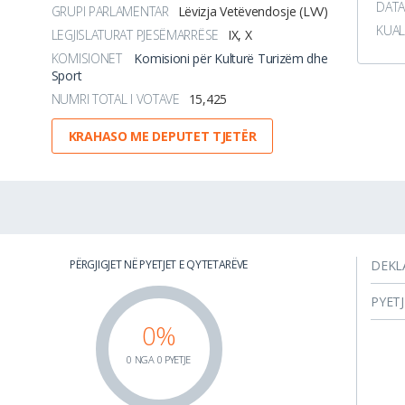
DATA
GRUPI PARLAMENTAR
Lëvizja Vetëvendosje (LVV)
KUAL
LEGJISLATURAT PJESËMARRËSE
IX, X
KOMISIONET
Komisioni për Kulturë Turizëm dhe
Sport
NUMRI TOTAL I VOTAVE
15,425
KRAHASO ME DEPUTET TJETËR
PËRGJIGJET NË PYETJET E QYTETARËVE
DEKL
PYET
0%
0 NGA 0 PYETJE