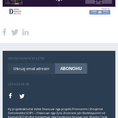
ABONOHUNI NË BULETIN
LIDHUNI ME NE
Ky projekt/aktivitet është financuar nga projekti Promovimi i Shoqërisë
Demokratike (DSP) – i financuar nga Zyra Zvicerane për Bashkëpunim në
Kosovë (SCO‐K) dhe menaxhuar nga Fondacioni Kosovar për Shoqëri Civile