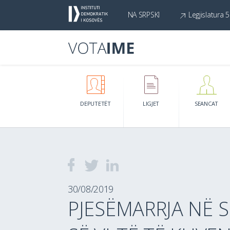
NA SRPSKI
Legjislatura 5
DEPUTETËT
LIGJET
SEANCAT
30/08/2019
PJESËMARRJA NË 