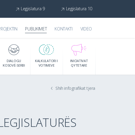
Legjislatura 9
Legjislatura 10
PROJEKTIN
PUBLIKIMET
KONTAKTI
VIDEO
DIALOGU
KALKULATORI I
INICIATIVAT
KOSOVË-SERBI
VOTIMEVE
QYTETARE
Shih infografikat tjera
LEGJISLATURËS