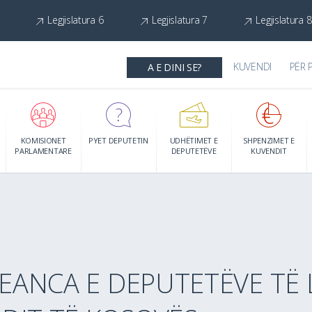
Legjislatura 6
Legjislatura 7
Legjislatura 8
KUVENDI
PËR 
A E DINI SE?
KOMISIONET
PYET DEPUTETIN
UDHËTIMET E
SHPENZIMET E
PARLAMENTARE
DEPUTETËVE
KUVENDIT
SEANCA E DEPUTETËVE TË 