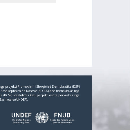
r nga projekti Promovimi i Shoqërisë Demokratike (DSP)
për Bashkëpunim në Kosovë (SCO‐K) dhe menaxhuar nga
e (KCSF). Vazhdimi i këtij projekti është përkrahur nga
Bashkuara (UNDEF).