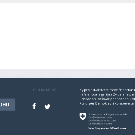
LIDHUNI ME NE
Ky projekt/aktivitet është financua
– i financuar nga Zyra Zvicerane 
Fondacioni Kosovar për Shoqëri Civil
Fondi për Demokraci i Kombeve të 