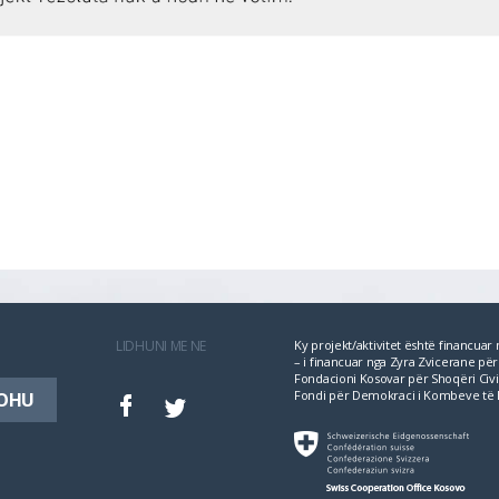
LIDHUNI ME NE
Ky projekt/aktivitet është financua
– i financuar nga Zyra Zvicerane 
Fondacioni Kosovar për Shoqëri Civil
Fondi për Demokraci i Kombeve të 