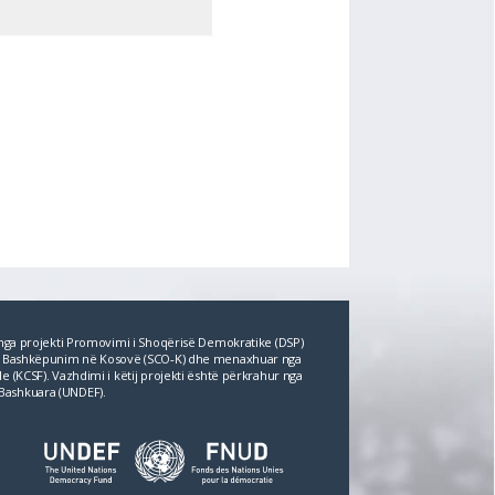
r nga projekti Promovimi i Shoqërisë Demokratike (DSP)
për Bashkëpunim në Kosovë (SCO‐K) dhe menaxhuar nga
e (KCSF). Vazhdimi i këtij projekti është përkrahur nga
Bashkuara (UNDEF).