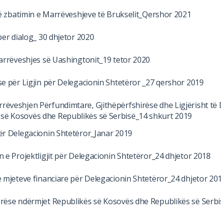
 në zbatimin e Marrëveshjeve të Brukselit_Qershor 2021
per dialog_ 30 dhjetor 2020
Marrëveshjes së Uashingtonit_19 tetor 2020
se për Ligjin për Delegacionin Shtetëror _27 qershor 2019
rëveshjen Përfundimtare, Gjithëpërfshirëse dhe Ligjërisht t
së Kosovës dhe Republikës së Serbisë_14 shkurt 2019
ër Delegacionin Shtetëror_Janar 2019
n e Projektligjit për Delegacionin Shtetëror_24 dhjetor 2018
e mjeteve financiare për Delegacionin Shtetëror_24 dhjetor 20
irëse ndërmjet Republikës së Kosovës dhe Republikës së Serbi