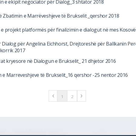
n e ekipit negociator për Dialog_3 shtator 2018
 në Zbatimin e Marrëveshjeve të Brukselit _qershor 2018
 e projekt platformës për finalizimin e dialogut në mes Kosovë
për Dialog për Angelina Eichhorst, Drejtoreshë për Ballkanin P
 korrik 2017
rat kryesore në Dialogun e Brukselit_ 21 dhjetor 2016
n e Marreveshjeve të Brukselit_16 qershor -25 nentor 2016
1
2