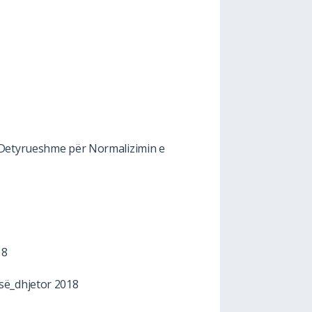
ë Detyrueshme për Normalizimin e
18
së_dhjetor 2018