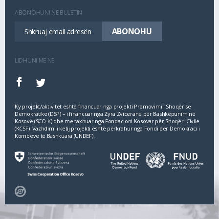
ABONOHUNI NË BULETIN
LIDHUNI ME NE
Ky projekt/aktivitet është financuar nga projekti Promovimi i Shoqërisë
Demokratike (DSP) – i financuar nga Zyra Zvicerane për Bashkëpunim në
Kosovë (SCO‐K) dhe menaxhuar nga Fondacioni Kosovar për Shoqëri Civile
(KCSF). Vazhdimi i këtij projekti është përkrahur nga Fondi për Demokraci i
Kombeve të Bashkuara (UNDEF).