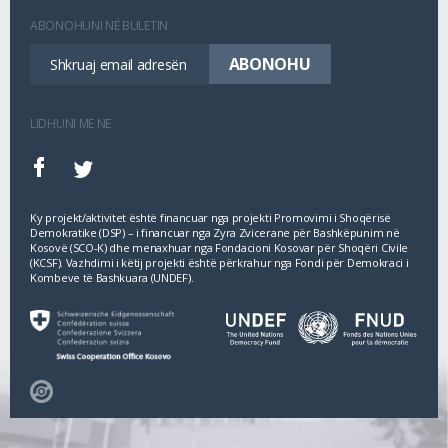
ABONOHUNI NË BULETIN
LIDHUNI ME NE
Ky projekt/aktivitet është financuar nga projekti Promovimi i Shoqërisë
Demokratike (DSP) – i financuar nga Zyra Zvicerane për Bashkëpunim në
Kosovë (SCO‐K) dhe menaxhuar nga Fondacioni Kosovar për Shoqëri Civile
(KCSF). Vazhdimi i këtij projekti është përkrahur nga Fondi për Demokraci i
Kombeve të Bashkuara (UNDEF).