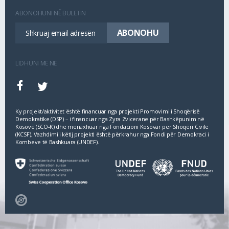
ABONOHUNI NË BULETIN
LIDHUNI ME NE
Ky projekt/aktivitet është financuar nga projekti Promovimi i Shoqërisë
Demokratike (DSP) – i financuar nga Zyra Zvicerane për Bashkëpunim në
Kosovë (SCO‐K) dhe menaxhuar nga Fondacioni Kosovar për Shoqëri Civile
(KCSF). Vazhdimi i këtij projekti është përkrahur nga Fondi për Demokraci i
Kombeve të Bashkuara (UNDEF).