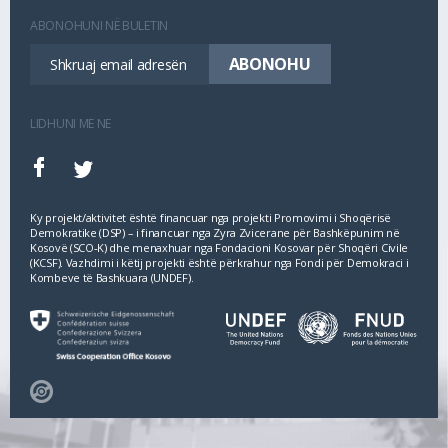
ABONOHUNI NË BULETIN
LIDHUNI ME NE
Ky projekt/aktivitet është financuar nga projekti Promovimi i Shoqërisë
Demokratike (DSP) – i financuar nga Zyra Zvicerane për Bashkëpunim në
Kosovë (SCO‐K) dhe menaxhuar nga Fondacioni Kosovar për Shoqëri Civile
(KCSF). Vazhdimi i këtij projekti është përkrahur nga Fondi për Demokraci i
Kombeve të Bashkuara (UNDEF).