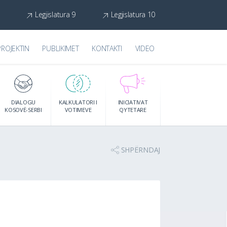
Legjislatura 9
Legjislatura 10
PROJEKTIN
PUBLIKIMET
KONTAKTI
VIDEO
DIALOGU
KALKULATORI I
INICIATIVAT
KOSOVË-SERBI
VOTIMEVE
QYTETARE
SHPËRNDAJ