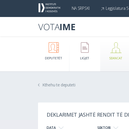
NA SRPSKI
Legjislatura 5
DEPUTETËT
LIGJET
SEANCAT
Kthehu te deputeti
DEKLARIMET JASHTË RENDIT TË DI
DATA
SEKTORI