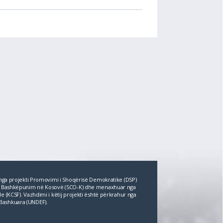
r nga projekti Promovimi i Shoqërisë Demokratike (DSP)
për Bashkëpunim në Kosovë (SCO‐K) dhe menaxhuar nga
e (KCSF). Vazhdimi i këtij projekti është përkrahur nga
Bashkuara (UNDEF).