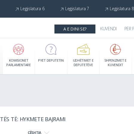
Legjislatura 6
Legjislatura 7
Legjislatura 8
KUVENDI
PËR 
A E DINI SE?
KOMISIONET
PYET DEPUTETIN
UDHËTIMET E
SHPENZIMET E
PARLAMENTARE
DEPUTETËVE
KUVENDIT
TËS TË: HYKMETE BAJRAMI
ÇËSHTJA