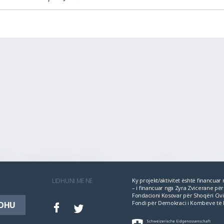
LIDHUNI ME NE
Ky projekt/aktivitet është financua
– i financuar nga Zyra Zvicerane 
Fondacioni Kosovar për Shoqëri Civil
Fondi për Demokraci i Kombeve të 