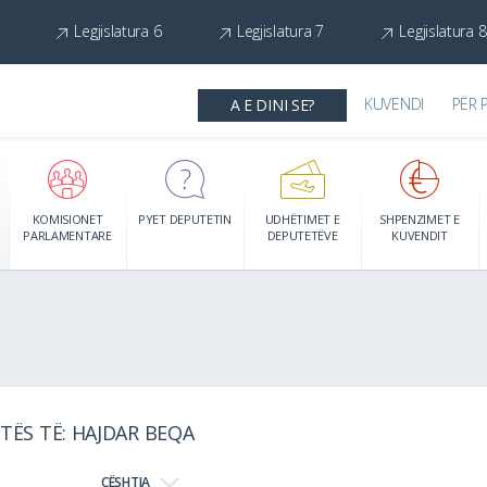
Legjislatura 6
Legjislatura 7
Legjislatura 8
KUVENDI
PËR 
A E DINI SE?
KOMISIONET
PYET DEPUTETIN
UDHËTIMET E
SHPENZIMET E
PARLAMENTARE
DEPUTETËVE
KUVENDIT
TËS TË: HAJDAR BEQA
ÇËSHTJA