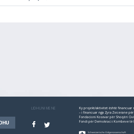
LIDHUNI ME NE
Ky projekt/aktivitet është financua
– i financuar nga Zyra Zvicerane 
Fondacioni Kosovar për Shoqëri Civil
Fondi për Demokraci i Kombeve të 