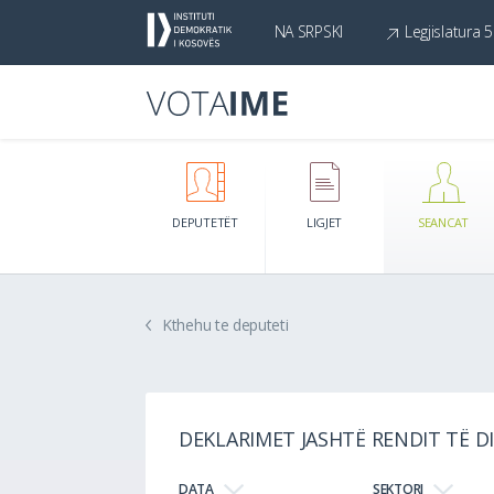
NA SRPSKI
Legjislatura 5
DEPUTETËT
LIGJET
SEANCAT
Kthehu te deputeti
DEKLARIMET JASHTË RENDIT TË DI
DATA
SEKTORI