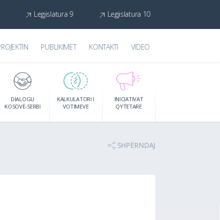
Legjislatura 9
Legjislatura 10
PROJEKTIN
PUBLIKIMET
KONTAKTI
VIDEO
DIALOGU
KALKULATORI I
INICIATIVAT
KOSOVË-SERBI
VOTIMEVE
QYTETARE
SHPËRNDAJ