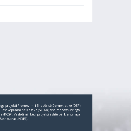
r nga projekti Promovimi i Shoqërisë Demokratike (DSP)
për Bashkëpunim në Kosovë (SCO‐K) dhe menaxhuar nga
e (KCSF). Vazhdimi i këtij projekti është përkrahur nga
Bashkuara (UNDEF).