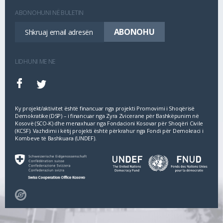
ABONOHUNI NË BULETIN
LIDHUNI ME NE
Ky projekt/aktivitet është financuar nga projekti Promovimi i Shoqërisë
Demokratike (DSP) – i financuar nga Zyra Zvicerane për Bashkëpunim në
Kosovë (SCO‐K) dhe menaxhuar nga Fondacioni Kosovar për Shoqëri Civile
(KCSF). Vazhdimi i këtij projekti është përkrahur nga Fondi për Demokraci i
Kombeve të Bashkuara (UNDEF).