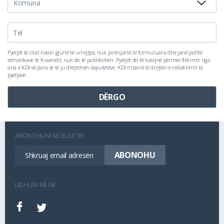
Pyetjet të cilat nxisin gjuhë të urrejtjes, nuk janë qartë të formuluara dhe janë jashtë
tematikave të Kuvendit, nuk do të publikohen. Pyetjet do të kalojnë përmes filtrimit nga
ana e KDI-së para se të ju drejtohen deputetëve. KDI mbanë të drejtën e redaktimit të
pyetjeve.
ABONOHUNI NË BULETIN
LIDHUNI ME NE