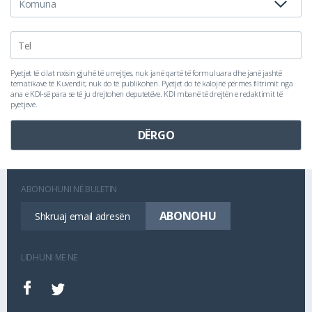
Pyetjet të cilat nxisin gjuhë të urrejtjes, nuk janë qartë të formuluara dhe janë jashtë
tematikave të Kuvendit, nuk do të publikohen. Pyetjet do të kalojnë përmes filtrimit nga
ana e KDI-së para se të ju drejtohen deputetëve. KDI mbanë të drejtën e redaktimit të
pyetjeve.
ABONOHUNI NË BULETIN
LIDHUNI ME NE