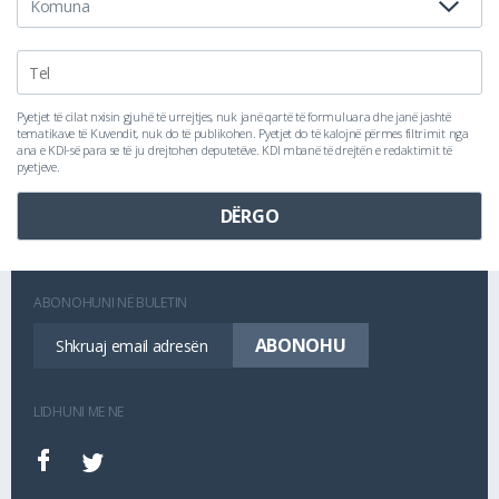
Pyetjet të cilat nxisin gjuhë të urrejtjes, nuk janë qartë të formuluara dhe janë jashtë
tematikave të Kuvendit, nuk do të publikohen. Pyetjet do të kalojnë përmes filtrimit nga
ana e KDI-së para se të ju drejtohen deputetëve. KDI mbanë të drejtën e redaktimit të
pyetjeve.
ABONOHUNI NË BULETIN
LIDHUNI ME NE