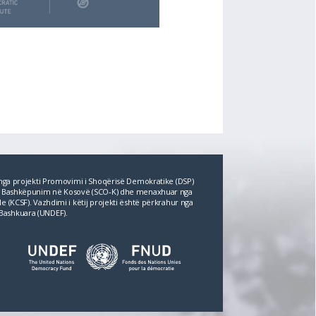
r nga projekti Promovimi i Shoqërisë Demokratike (DSP)
për Bashkëpunim në Kosovë (SCO‐K) dhe menaxhuar nga
e (KCSF). Vazhdimi i këtij projekti është përkrahur nga
Bashkuara (UNDEF).