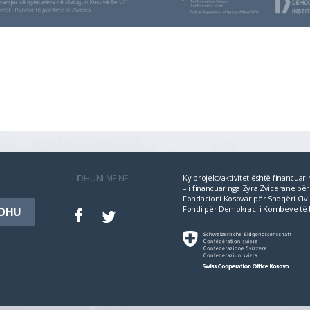
LIDHUNI ME NE
Ky projekt/aktivitet është financua
– i financuar nga Zyra Zvicerane 
Fondacioni Kosovar për Shoqëri Civil
Fondi për Demokraci i Kombeve të 