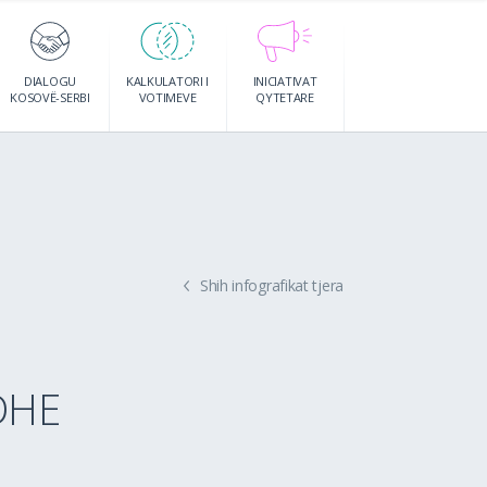
DIALOGU
KALKULATORI I
INICIATIVAT
KOSOVË-SERBI
VOTIMEVE
QYTETARE
Shih infografikat tjera
DHE