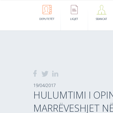
DEPUTETËT
LIGJET
SEANCAT
19/04/2017
HULUMTIMI I OPI
MARRËVESHJET NË