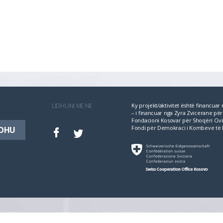
LIDHUNI ME NE
Ky projekt/aktivitet është financua
– i financuar nga Zyra Zvicerane 
Fondacioni Kosovar për Shoqëri Civil
Fondi për Demokraci i Kombeve të 