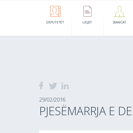
DEPUTETËT
LIGJET
SEANCAT
29/02/2016
PJESËMARRJA E D