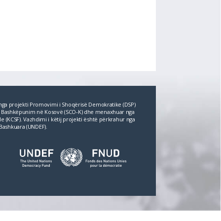
r nga projekti Promovimi i Shoqërisë Demokratike (DSP)
për Bashkëpunim në Kosovë (SCO‐K) dhe menaxhuar nga
e (KCSF). Vazhdimi i këtij projekti është përkrahur nga
Bashkuara (UNDEF).