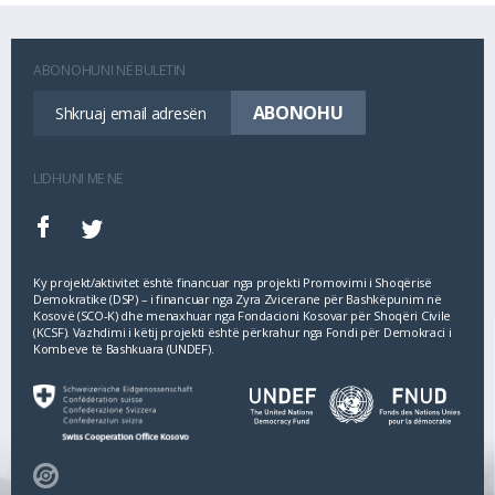
ABONOHUNI NË BULETIN
LIDHUNI ME NE
Ky projekt/aktivitet është financuar nga projekti Promovimi i Shoqërisë
Demokratike (DSP) – i financuar nga Zyra Zvicerane për Bashkëpunim në
Kosovë (SCO‐K) dhe menaxhuar nga Fondacioni Kosovar për Shoqëri Civile
(KCSF). Vazhdimi i këtij projekti është përkrahur nga Fondi për Demokraci i
Kombeve të Bashkuara (UNDEF).