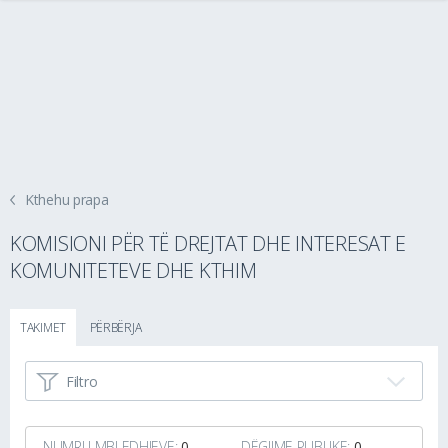
Kthehu prapa
KOMISIONI PËR TË DREJTAT DHE INTERESAT E
KOMUNITETEVE DHE KTHIM
TAKIMET
PËRBËRJA
Filtro
NUMRI I MBLEDHJEVE:
0
DËGJIME PUBLIKE:
0