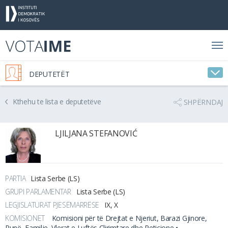
DEPUTETËT
Kthehu te lista e deputetëve
SHPËRNDAJ
LJILJANA STEFANOVIĆ
PARTIA
Lista Serbe (LS)
GRUPI PARLAMENTAR
Lista Serbe (LS)
LEGJISLATURAT PJESËMARRËSE
IX, X
KOMISIONET
Komisioni për të Drejtat e Njeriut, Barazi Gjinore,
Punë, Familje, Vlerat e Luftës Çlirimtare dhe Peticione •