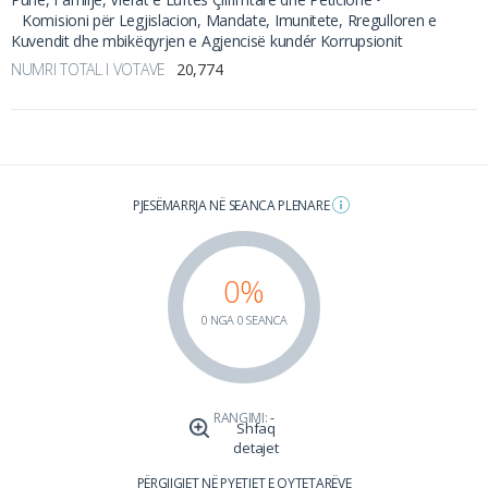
Komisioni për Legjislacion, Mandate, Imunitete, Rregulloren e
Kuvendit dhe mbikëqyrjen e Agjencisë kundér Korrupsionit
NUMRI TOTAL I VOTAVE
20,774
PJESËMARRJA NË SEANCA PLENARE
0%
0 NGA 0 SEANCA
RANGIMI:
-
Shfaq
detajet
PËRGJIGJET NË PYETJET E QYTETARËVE