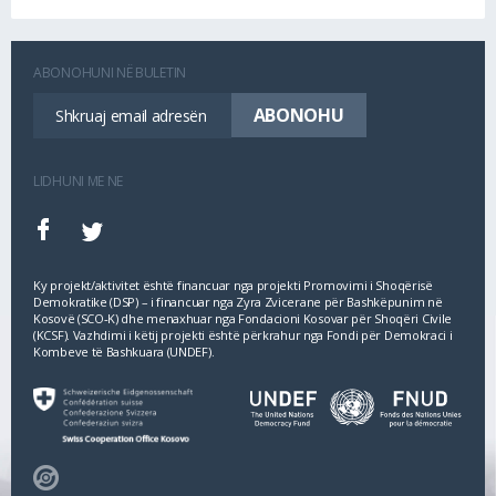
ABONOHUNI NË BULETIN
LIDHUNI ME NE
Ky projekt/aktivitet është financuar nga projekti Promovimi i Shoqërisë
Demokratike (DSP) – i financuar nga Zyra Zvicerane për Bashkëpunim në
Kosovë (SCO‐K) dhe menaxhuar nga Fondacioni Kosovar për Shoqëri Civile
(KCSF). Vazhdimi i këtij projekti është përkrahur nga Fondi për Demokraci i
Kombeve të Bashkuara (UNDEF).