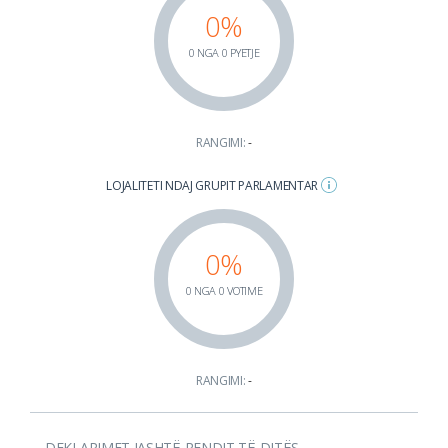
0%
0 NGA 0 PYETJE
RANGIMI:
-
LOJALITETI NDAJ GRUPIT PARLAMENTAR
0%
0 NGA 0 VOTIME
RANGIMI:
-
DEKLARIMET JASHTË RENDIT TË DITËS
-