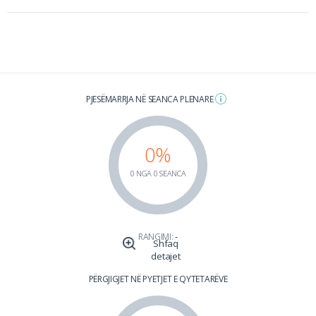
PJESËMARRJA NË SEANCA PLENARE
0%
0 NGA 0 SEANCA
RANGIMI:
-
Shfaq
detajet
PËRGJIGJET NË PYETJET E QYTETARËVE