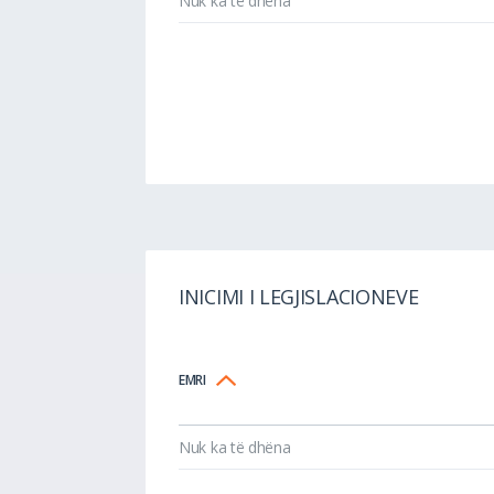
Nuk ka të dhëna
INICIMI I LEGJISLACIONEVE
EMRI
Nuk ka të dhëna