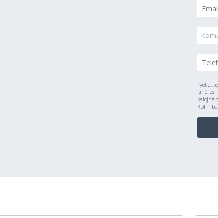
Kom
Pyetjet t
janë jash
kalojnë p
KDI mbanë