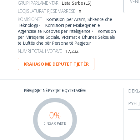
VEN
GRUPI PARLAMENTAR
Lista Serbe (LS)
LEGJISLATURAT PJESËMARRËSE
X
KOMISIONET
Komisioni për Arsim, Shkencë dhe
Teknologji •
Komisioni për Mbikëqyrjen e
Agjencisë së Kosovës për Inteligjencë •
Komisioni
për Mirëqenie Sociale, Viktimat e Dhunës Seksuale
të Luftës dhe për Persona të Pagjetur
NUMRI TOTAL I VOTAVE
17,232
KRAHASO ME DEPUTET TJETËR
PËRGJIGJET NË PYETJET E QYTETARËVE
DEKL
PYET
0%
0 NGA 0 PYETJE