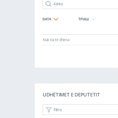
DATA
TITULLI
Nuk ka të dhëna
UDHËTIMET E DEPUTETIT
Filtro