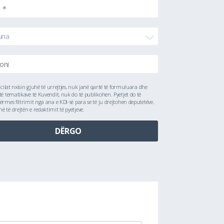
una
ë cilat nxisin gjuhë të urrejtjes, nuk janë qartë të formuluara dhe
të tematikave të Kuvendit, nuk do të publikohen. Pyetjet do të
ërmes filtrimit nga ana e KDI-së para se të ju drejtohen deputetëve.
 të drejtën e redaktimit të pyetjeve.