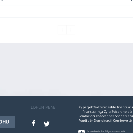
LIDHUNI ME NE
Ky projekt/aktivitet është financua
– i financuar nga Zyra Zvicerane 
Fondacioni Kosovar për Shoqëri Civil
Fondi për Demokraci i Kombeve të 