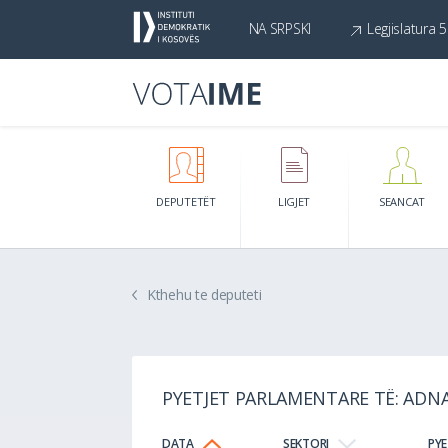
NA SRPSKI
Legjislatura 5
DEPUTETËT
LIGJET
SEANCAT
Kthehu te deputeti
PYETJET PARLAMENTARE TË: ADN
DATA
SEKTORI
PYE