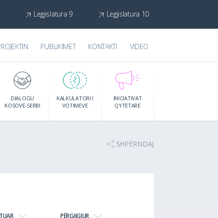
Legjislatura 9
Legjislatura 10
PROJEKTIN
PUBLIKIMET
KONTAKTI
VIDEO
DIALOGU
KALKULATORI I
INICIATIVAT
KOSOVË-SERBI
VOTIMEVE
QYTETARE
SHPËRNDAJ
JTUAR
PËRGJIGJUR