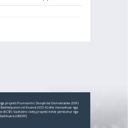
r nga projekti Promovimi i Shoqërisë Demokratike (DSP)
për Bashkëpunim në Kosovë (SCO‐K) dhe menaxhuar nga
e (KCSF). Vazhdimi i këtij projekti është përkrahur nga
Bashkuara (UNDEF).