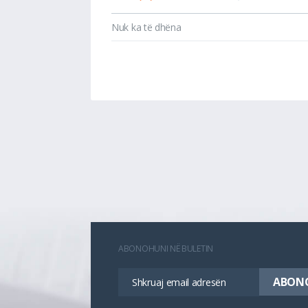
Nuk ka të dhëna
ABONOHUNI NË BULETIN