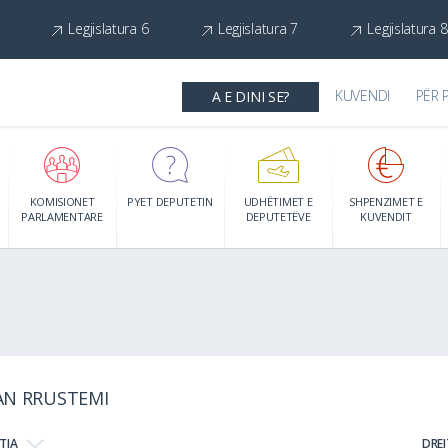
Legjislatura 6
Legjislatura 7
Legjislatura 8
KUVENDI
PËR 
A E DINI SE?
KOMISIONET
PYET DEPUTETIN
UDHËTIMET E
SHPENZIMET E
PARLAMENTARE
DEPUTETËVE
KUVENDIT
AN RRUSTEMI
TJA
DRE