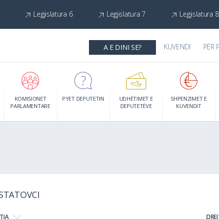
Legjislatura 6
Legjislatura 7
Legjislatura 8
KUVENDI
PËR 
A E DINI SE?
KOMISIONET
PYET DEPUTETIN
UDHËTIMET E
SHPENZIMET E
PARLAMENTARE
DEPUTETËVE
KUVENDIT
 STATOVCI
TJA
DRE