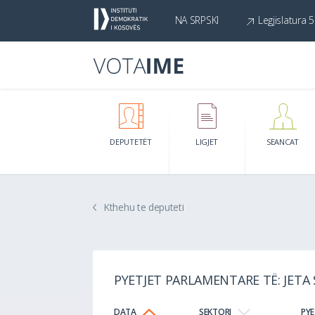
NA SRPSKI
Legjislatura 5
DEPUTETËT
LIGJET
SEANCAT
Kthehu te deputeti
PYETJET PARLAMENTARE TË: JETA
DATA
SEKTORI
PYE