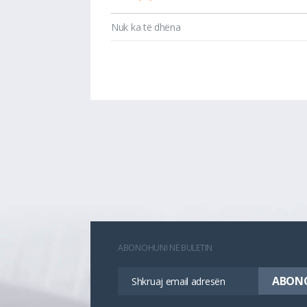
Nuk ka të dhëna
ABONOHUNI NË BULETIN