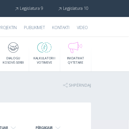
Legjislatura 9
Legjislatura 10
PROJEKTIN
PUBLIKIMET
KONTAKTI
VIDEO
DIALOGU
KALKULATORI I
INICIATIVAT
KOSOVË-SERBI
VOTIMEVE
QYTETARE
SHPËRNDAJ
JTUAR
PËRGJIGJUR