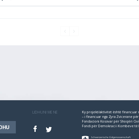
LIDHUNI ME NE
Ky projekt/aktivitet është financua
– i financuar nga Zyra Zvicerane 
Fondacioni Kosovar për Shoqëri Civil
Fondi për Demokraci i Kombeve të 