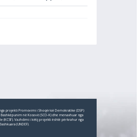
r nga projekti Promovimi i Shoqërisë Demokratike (DSP)
për Bashkëpunim në Kosovë (SCO‐K) dhe menaxhuar nga
e (KCSF). Vazhdimi i këtij projekti është përkrahur nga
Bashkuara (UNDEF).