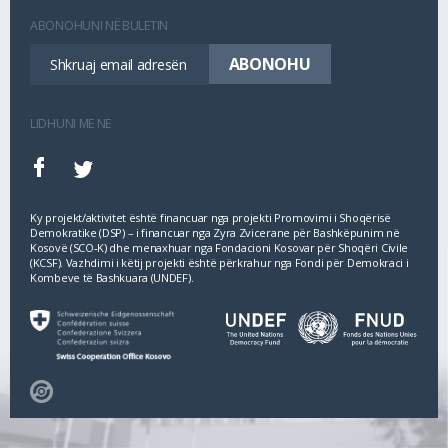
ABONOHUNI NË BULETIN
LIDHUNI ME NE
Ky projekt/aktivitet është financuar nga projekti Promovimi i Shoqërisë
Demokratike (DSP) – i financuar nga Zyra Zvicerane për Bashkëpunim në
Kosovë (SCO‐K) dhe menaxhuar nga Fondacioni Kosovar për Shoqëri Civile
(KCSF). Vazhdimi i këtij projekti është përkrahur nga Fondi për Demokraci i
Kombeve të Bashkuara (UNDEF).